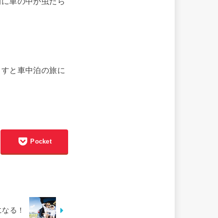
間に車の中が虫だら
出すと車中泊の旅に
Pocket
になる！