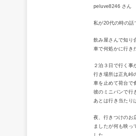
peluve8246 さん
私が20代の時の話
飲み屋さんで知り
車で何処かに行き
２泊３日で行く事
行き場所は正丸峠
車を止めて荷台で
彼のミニバンで行
あとは行き当たり
夜、行きつけのお
ましたが何も映っ
した。