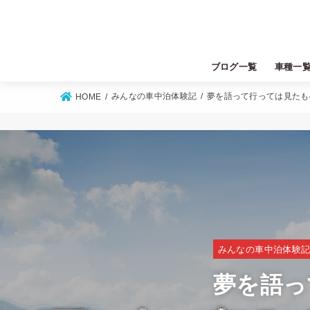
ブログ一覧
車種一
トヨタ
ニッサン
ホンダ
マツダ
スズキ
ダイハツ
ミツビシ
スバル
レクサス
みんなの車中泊体験記
夢を語って行っては見たも
HOME
みんなの車中泊体験
夢を語っ