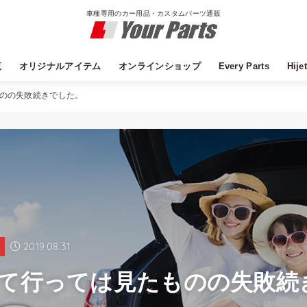
車種専用のカー用品・カスタムパーツ通販
覧
オリジナルアイテム
オンラインショップ
Every Parts
Hije
Field Strike
DYP
YourParts公式オンラインショップ
YourParts Yahoo!ショッピング店
YourParts Amazon店
アルファード
ヴェルファイア
エスティマ
ノア
ヴォクシー
エスクァイア
ハイエース
ランクル
サーフ
C-HR
bB
アクア
アリオン
ウィッシュ
カローラフィールダー
シエンタ
ハリアー
プリウス
プレミオ
エルグランド
セレナ
ノート
キャラバン
オデッセイ
フリード
フィット
N-box
CX-5
エブリイ
ハスラー
XBEE
ワゴンR
アルト
キャリイ
ムーブ
タント
ハイゼットカーゴ
デリカD5
レヴォーグ
フォレスター
XV
LS
GS
IS
CT
LX
RX
NX
のの失敗続きでした。
2019.08.31
記
て行っては見たものの失敗続