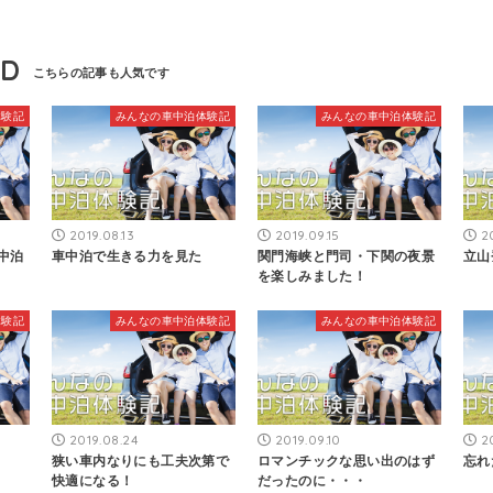
ND
体験記
みんなの車中泊体験記
みんなの車中泊体験記
2019.08.13
2019.09.15
2
中泊
車中泊で生きる力を見た
関門海峡と門司・下関の夜景
立山
を楽しみました！
体験記
みんなの車中泊体験記
みんなの車中泊体験記
2019.08.24
2019.09.10
2
狭い車内なりにも工夫次第で
ロマンチックな思い出のはず
忘れ
快適になる！
だったのに・・・