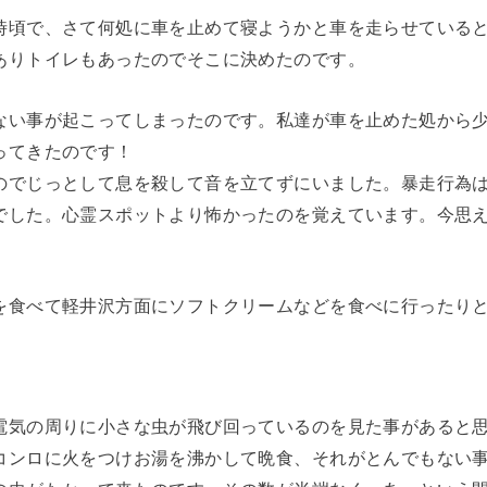
時頃で、さて何処に車を止めて寝ようかと車を走らせている
ありトイレもあったのでそこに決めたのです。
ない事が起こってしまったのです。私達が車を止めた処から
ってきたのです！
のでじっとして息を殺して音を立てずにいました。暴走行為
でした。心霊スポットより怖かったのを覚えています。今思
を食べて軽井沢方面にソフトクリームなどを食べに行ったり
電気の周りに小さな虫が飛び回っているのを見た事があると
コンロに火をつけお湯を沸かして晩食、それがとんでもない