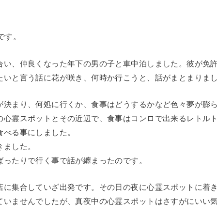
です。
合い、仲良くなった年下の男の子と車中泊しました。彼が免
たいと言う話に花が咲き、何時か行こうと、話がまとまりま
が決まり、何処に行くか、食事はどうするかなど色々夢が膨
の心霊スポットとその近辺で、食事はコンロで出来るレトル
食べる事にしました。
きました。
ばったりで行く事で話が纏まったのです。
店に集合していざ出発です。その日の夜に心霊スポットに着
ていませんでしたが、真夜中の心霊スポットはさすがにいい