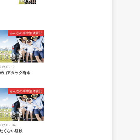
みんなの車中泊体験記
019.09.19
登山アタック断念
みんなの車中泊体験記
019.09.06
たくない経験