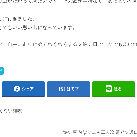
の虫がたかって来たのです。その数が半端なく、あっという
んに行きました。
とてもいい思い出になっています。
が、自由に走り止めてわくわくする２泊３日で、今でも思い
す。
記
シェア
はてブ
送る
くない経験
狭い車内なりにも工夫次第で快適