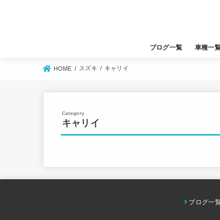
ブログ一覧
車種一
トヨタ
ニッサン
ホンダ
マツダ
スズキ
ダイハツ
ミツビシ
スバル
レクサス
スズキ
キャリイ
HOME
キャリイ
ブログ一