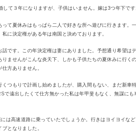
結婚して３年になりますが、子供はいません。嫁は3つ年下です
あって夏休みはもっぱら二人で好きな所へ遊びに行きます。
。私に決定権がある年は南国と決めております。
お話です。この年決定権は妻にありました。予想通り希望は
ありませんがこんな炎天下、しかも子供たちの夏休みに行く
が仕方ありません。
行くつもりで計画し始めましたが、購入間もない、まだ新車
RSで遠出したくて仕方無かった私は年甲斐もなく、無謀にも
時頃には高速道路に乗っていたでしょうか。行きはヨイヨイな
イブとなりました。