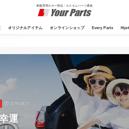
車種専用のカー用品・カスタムパーツ通販
覧
オリジナルアイテム
オンラインショップ
Every Parts
Hije
Field Strike
DYP
YourParts公式オンラインショップ
YourParts Yahoo!ショッピング店
YourParts Amazon店
アルファード
ヴェルファイア
エスティマ
ノア
ヴォクシー
エスクァイア
ハイエース
ランクル
サーフ
C-HR
bB
アクア
アリオン
ウィッシュ
カローラフィールダー
シエンタ
ハリアー
プリウス
プレミオ
エルグランド
セレナ
ノート
キャラバン
オデッセイ
フリード
フィット
N-box
CX-5
エブリイ
ハスラー
XBEE
ワゴンR
アルト
キャリイ
ムーブ
タント
ハイゼットカーゴ
デリカD5
レヴォーグ
フォレスター
XV
LS
GS
IS
CT
LX
RX
NX
2019.08.17
記
幸運