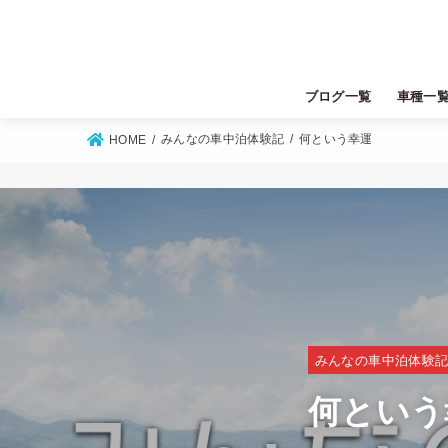
ブログ一覧
車種一
トヨタ
ニッサン
ホンダ
マツダ
スズキ
ダイハツ
ミツビシ
スバル
レクサス
みんなの車中泊体験記
何という幸運
HOME
みんなの車中泊体験
何という