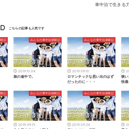
車中泊で生きる
ND
体験記
みんなの車中泊体験記
みんなの車中泊体験記
2019.10.04
2019.09.10
2
旅の途中で。
ロマンチックな思い出のはず
狭い
だったのに・・・
快適
体験記
みんなの車中泊体験記
みんなの車中泊体験記
2019.09.19
2019.09.06
2