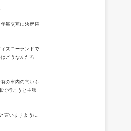
。
一年毎交互に決定権
ディズニーランドで
のはどうなんだろ
特有の車内の匂いも
車で行こうと主張
どと言いますように