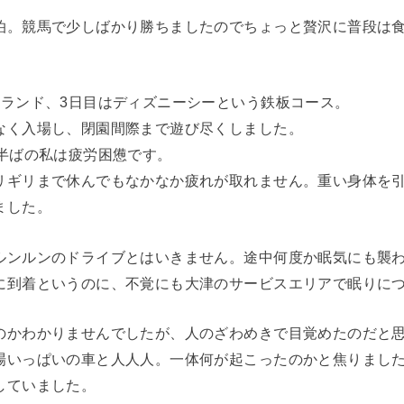
泊。競馬で少しばかり勝ちましたのでちょっと贅沢に普段は
ーランド、3日目はディズニーシーという鉄板コース。
なく入場し、閉園間際まで遊び尽くしました。
0半ばの私は疲労困憊です。
リギリまで休んでもなかなか疲れが取れません。重い身体を
ました。
ルンルンのドライブとはいきません。途中何度か眠気にも襲
に到着というのに、不覚にも大津のサービスエリアで眠りに
のかわかりませんでしたが、人のざわめきで目覚めたのだと
場いっぱいの車と人人人。一体何が起こったのかと焦りまし
していました。