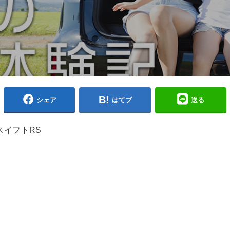
シェア
はてブ
送る
スイフトRS