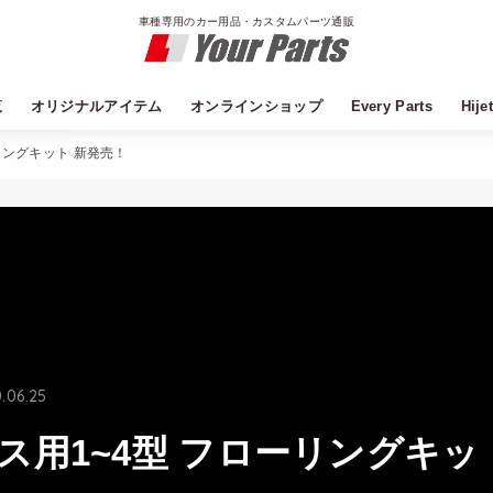
車種専用のカー用品・カスタムパーツ通販
覧
オリジナルアイテム
オンラインショップ
Every Parts
Hije
Field Strike
DYP
YourParts公式オンラインショップ
YourParts Yahoo!ショッピング店
YourParts Amazon店
アルファード
ヴェルファイア
エスティマ
ノア
ヴォクシー
エスクァイア
ハイエース
ランクル
サーフ
C-HR
bB
アクア
アリオン
ウィッシュ
カローラフィールダー
シエンタ
ハリアー
プリウス
プレミオ
エルグランド
セレナ
ノート
キャラバン
オデッセイ
フリード
フィット
N-box
CX-5
エブリイ
ハスラー
XBEE
ワゴンR
アルト
キャリイ
ムーブ
タント
ハイゼットカーゴ
デリカD5
レヴォーグ
フォレスター
XV
LS
GS
IS
CT
LX
RX
NX
リングキット 新発売！
.06.25
ス用1~4型 フローリングキッ