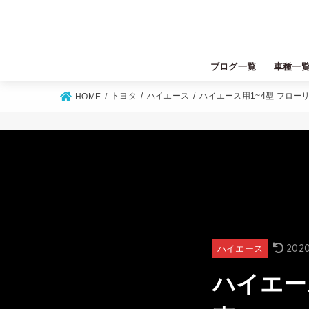
ブログ一覧
車種一
トヨタ
ニッサン
ホンダ
マツダ
スズキ
ダイハツ
ミツビシ
スバル
レクサス
トヨタ
ハイエース
ハイエース用1~4型 フロー
HOME
2020
ハイエース
ハイエー