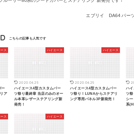
クルーザー80系のシートカバーとステアリング 新発売です！
エブリイ DA64 パー
ND
エース
ハイエース
ハイエース
2020.06.25
2020.06.25
2
パー
ハイエース4型カスタムパー
ハイエース4型カスタムパー
ハイ
テリア
ツ祭り最終章 当店のみのオー
ツ祭り！LUNAからステアリ
ツ祭
ル本革レザーステアリング新
ング専用パネル3P新発売！
シー
発売！
系(H
エース
ハイエース