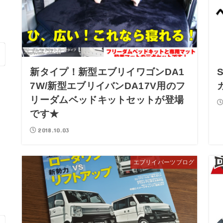
情
新タイプ！新型エブリイワゴンDA1
7W/新型エブリイバンDA17V用のフ
リーダムベッドキットセットが登場
です★
2018.10.03
エブリイパーツブログ