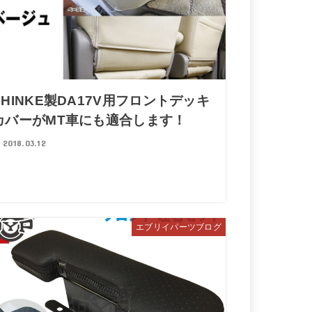
SHINKE製DA17V用フロントデッキ
カバーがMT車にも適合します！
2018.03.12
エブリイパーツブログ