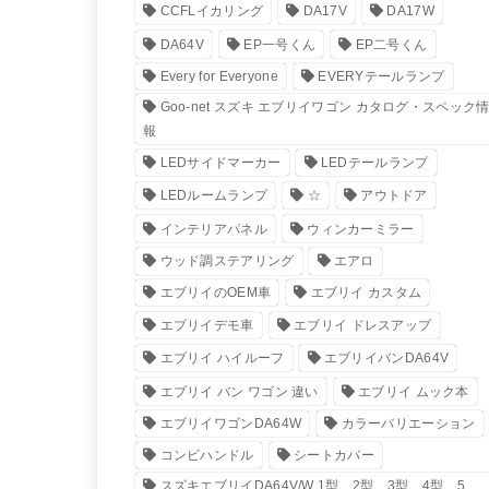
CCFLイカリング
DA17V
DA17W
DA64V
EP一号くん
EP二号くん
Every for Everyone
EVERYテールランプ
Goo-net スズキ エブリイワゴン カタログ・スペック
報
LEDサイドマーカー
LEDテールランプ
LEDルームランプ
☆
アウトドア
インテリアパネル
ウィンカーミラー
ウッド調ステアリング
エアロ
エブリイのOEM車
エブリイ カスタム
エブリイデモ車
エブリイ ドレスアップ
エブリイ ハイルーフ
エブリイバンDA64V
エブリイ バン ワゴン 違い
エブリイ ムック本
エブリイワゴンDA64W
カラーバリエーション
コンビハンドル
シートカバー
スズキエブリイDA64V/W 1型 2型 3型 4型 5