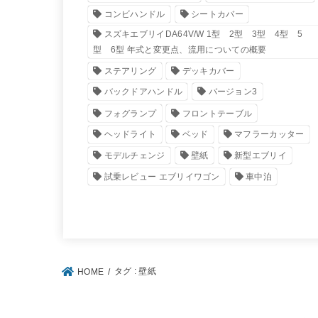
コンビハンドル
シートカバー
スズキエブリイDA64V/W 1型 2型 3型 4型 5
型 6型 年式と変更点、流用についての概要
ステアリング
デッキカバー
バックドアハンドル
バージョン3
フォグランプ
フロントテーブル
ヘッドライト
ベッド
マフラーカッター
モデルチェンジ
壁紙
新型エブリイ
試乗レビュー エブリイワゴン
車中泊
タグ : 壁紙
HOME