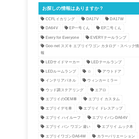
お探しの情報はありますか？
CCFLイカリング
DA17V
DA17W
DA64V
EP一号くん
EP二号くん
Every for Everyone
EVERYテールランプ
Goo-net スズキ エブリイワゴン カタログ・スペック
報
LEDサイドマーカー
LEDテールランプ
LEDルームランプ
☆
アウトドア
インテリアパネル
ウィンカーミラー
ウッド調ステアリング
エアロ
エブリイのOEM車
エブリイ カスタム
エブリイデモ車
エブリイ ドレスアップ
エブリイ ハイルーフ
エブリイバンDA64V
エブリイ バン ワゴン 違い
エブリイ ムック本
エブリイワゴンDA64W
カラーバリエーション