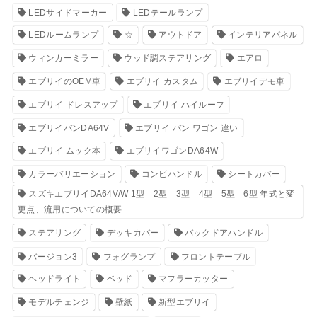
LEDサイドマーカー
LEDテールランプ
LEDルームランプ
☆
アウトドア
インテリアパネル
ウィンカーミラー
ウッド調ステアリング
エアロ
エブリイのOEM車
エブリイ カスタム
エブリイデモ車
エブリイ ドレスアップ
エブリイ ハイルーフ
エブリイバンDA64V
エブリイ バン ワゴン 違い
エブリイ ムック本
エブリイワゴンDA64W
カラーバリエーション
コンビハンドル
シートカバー
スズキエブリイDA64V/W 1型 2型 3型 4型 5型 6型 年式と変
更点、流用についての概要
ステアリング
デッキカバー
バックドアハンドル
バージョン3
フォグランプ
フロントテーブル
ヘッドライト
ベッド
マフラーカッター
モデルチェンジ
壁紙
新型エブリイ