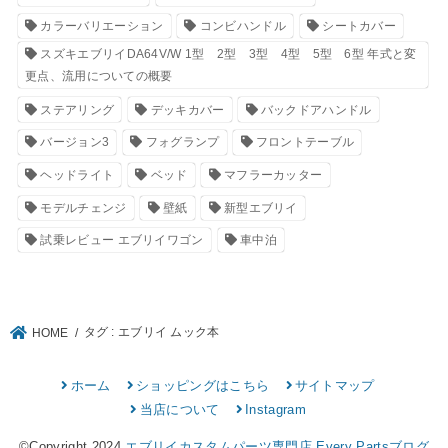
カラーバリエーション
コンビハンドル
シートカバー
スズキエブリイDA64V/W 1型 2型 3型 4型 5型 6型 年式と変
更点、流用についての概要
ステアリング
デッキカバー
バックドアハンドル
バージョン3
フォグランプ
フロントテーブル
ヘッドライト
ベッド
マフラーカッター
モデルチェンジ
壁紙
新型エブリイ
試乗レビュー エブリイワゴン
車中泊
タグ : エブリイ ムック本
HOME
ホーム
ショッピングはこちら
サイトマップ
当店について
Instagram
©Copyright 2024
エブリイカスタムパーツ専門店 Every Partsブログ