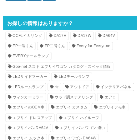
お探しの情報はありますか？
CCFLイカリング
DA17V
DA17W
DA64V
EP一号くん
EP二号くん
Every for Everyone
EVERYテールランプ
Goo-net スズキ エブリイワゴン カタログ・スペック情報
LEDサイドマーカー
LEDテールランプ
LEDルームランプ
☆
アウトドア
インテリアパネル
ウィンカーミラー
ウッド調ステアリング
エアロ
エブリイのOEM車
エブリイ カスタム
エブリイデモ車
エブリイ ドレスアップ
エブリイ ハイルーフ
エブリイバンDA64V
エブリイ バン ワゴン 違い
エブリイ ムック本
エブリイワゴンDA64W